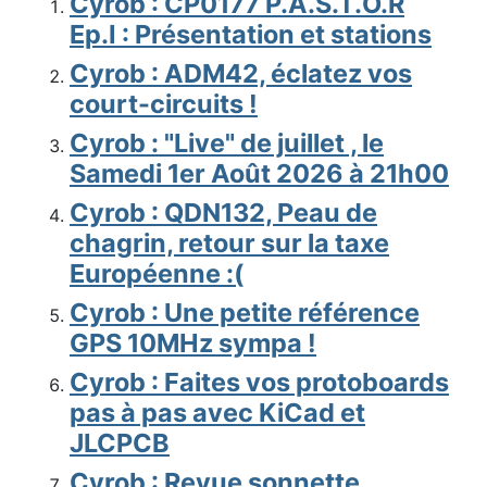
Cyrob : CP0177 P.A.S.T.O.R
Ep.I : Présentation et stations
Cyrob : ADM42, éclatez vos
court-circuits !
Cyrob : "Live" de juillet , le
Samedi 1er Août 2026 à 21h00
Cyrob : QDN132, Peau de
chagrin, retour sur la taxe
Européenne :(
Cyrob : Une petite référence
GPS 10MHz sympa !
Cyrob : Faites vos protoboards
pas à pas avec KiCad et
JLCPCB
Cyrob : Revue sonnette