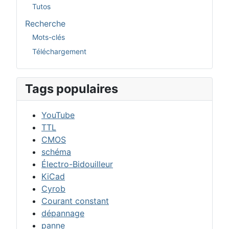
Tutos
Recherche
Mots-clés
Téléchargement
Tags populaires
YouTube
TTL
CMOS
schéma
Électro-Bidouilleur
KiCad
Cyrob
Courant constant
dépannage
panne