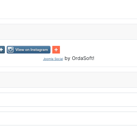
by OrdaSoft!
Joomla Social