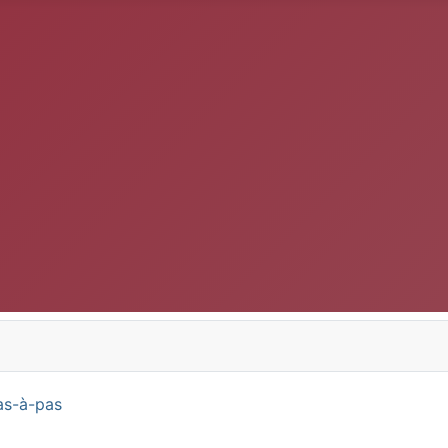
as-à-pas