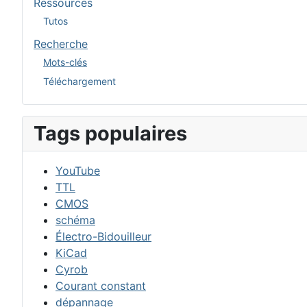
Ressources
Tutos
Recherche
Mots-clés
Téléchargement
Tags populaires
YouTube
TTL
CMOS
schéma
Électro-Bidouilleur
KiCad
Cyrob
Courant constant
dépannage