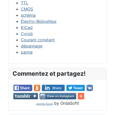
TTL
CMOS
schéma
Électro-Bidouilleur
KiCad
Cyrob
Courant constant
dépannage
panne
Commentez et partagez!
by OrdaSoft!
Joomla Social