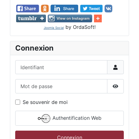
by OrdaSoft!
Joomla Social
Connexion
Identifiant
Mot de passe
Afficher 
Se souvenir de moi
Authentification Web
Connexion