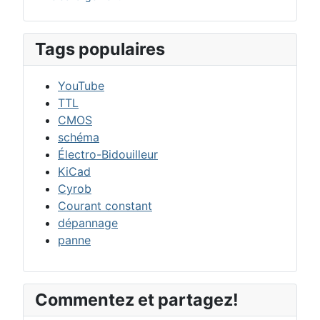
Tags populaires
YouTube
TTL
CMOS
schéma
Électro-Bidouilleur
KiCad
Cyrob
Courant constant
dépannage
panne
Commentez et partagez!