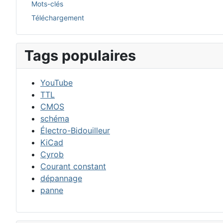
Mots-clés
Téléchargement
Tags populaires
YouTube
TTL
CMOS
schéma
Électro-Bidouilleur
KiCad
Cyrob
Courant constant
dépannage
panne